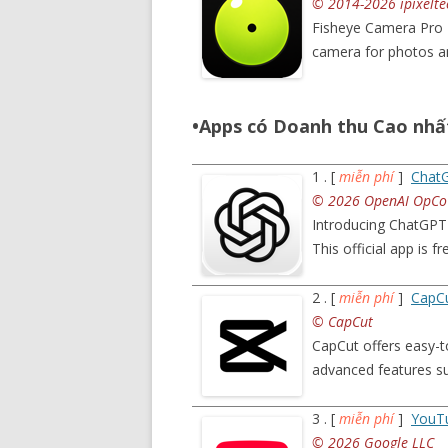
© 2014-2026 ipixelte
Fisheye Camera Pro 
camera for photos a
•Apps có Doanh thu Cao nhấ
1 . [
miễn phí
]
Chat
© 2026 OpenAI OpCo 
Introducing ChatGPT 
This official app is f
2 . [
miễn phí
]
CapCu
© CapCut
CapCut offers easy-to
advanced features s
3 . [
miễn phí
]
YouT
© 2026 Google LLC