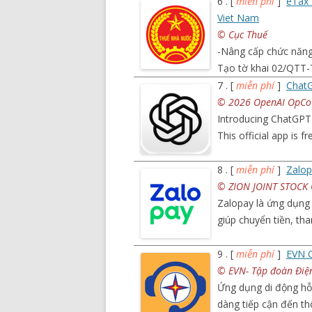
6 . [
miễn phí
]
eTax 
Viet Nam
© Cục Thuế
-Nâng cấp chức năng
Tạo tờ khai 02/QTT-
7 . [
miễn phí
]
Chat
© 2026 OpenAI OpCo 
Introducing ChatGPT 
This official app is f
8 . [
miễn phí
]
Zalo
© ZION JOINT STOC
Zalopay là ứng dụng 
giúp chuyển tiền, th
9 . [
miễn phí
]
EVN 
© EVN- Tập đoàn Điệ
Ứng dụng di động hỗ
dàng tiếp cận đến th