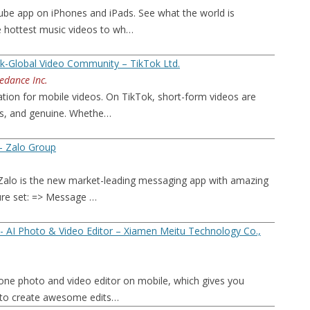
Tube app on iPhones and iPads. See what the world is
 hottest music videos to wh…
k-Global Video Community – TikTok Ltd.
edance Inc.
ation for mobile videos. On TikTok, short-form videos are
us, and genuine. Whethe…
– Zalo Group
Zalo is the new market-leading messaging app with amazing
ture set: => Message …
- AI Photo & Video Editor – Xiamen Meitu Technology Co.,
n-one photo and video editor on mobile, which gives you
 to create awesome edits…