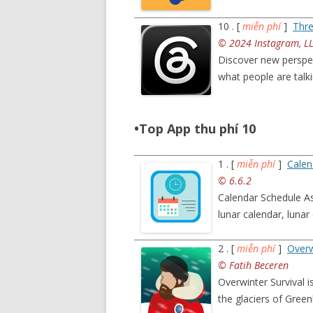
10 . [
miễn phí
]
Thre
© 2024 Instagram, LL
Discover new perspe
what people are tal
•Top App thu phí 10
1 . [
miễn phí
]
Cale
© 6.6.2
Calendar Schedule As
lunar calendar, lunar
2 . [
miễn phí
]
Overw
© Fatih Beceren
Overwinter Survival 
the glaciers of Gree