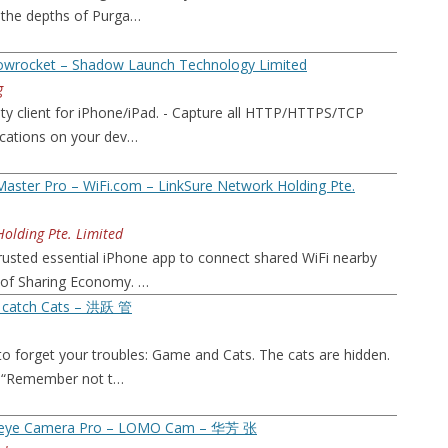
m the depths of Purga…
wrocket – Shadow Launch Technology Limited
g
lity client for iPhone/iPad. - Capture all HTTP/HTTPS/TCP
lications on your dev…
Master Pro – WiFi.com – LinkSure Network Holding Pte.
olding Pte. Limited
trusted essential iPhone app to connect shared WiFi nearby
 of Sharing Economy. …
 catch Cats – 洪跃 管
o forget your troubles: Game and Cats. The cats are hidden.
e! “Remember not t…
heye Camera Pro – LOMO Cam – 华芳 张