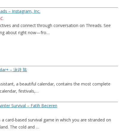
ads – Instagram, Inc.
C.
ctives and connect through conversation on Threads. See
king about right now—fro…
ndar+ – 泳诗 陈
sistant, a beautiful calendar, contains the most complete
 calendar, festivals,…
inter Survival – Fatih Beceren
is a card-based survival game in which you are stranded on
nland. The cold and …