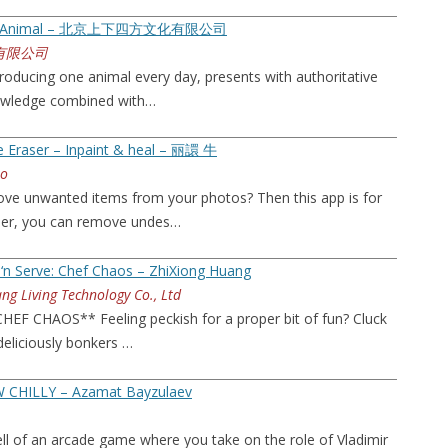
ly Animal – 北京上下四方文化有限公司
有限公司
troducing one animal every day, presents with authoritative
owledge combined with…
 Eraser – Inpaint & heal – 丽譞 牛
io
ve unwanted items from your photos? Then this app is for
ser, you can remove undes…
 ‘n Serve: Chef Chaos – ZhiXiong Huang
g Living Technology Co., Ltd
EF CHAOS** Feeling peckish for a proper bit of fun? Cluck
deliciously bonkers …
 CHILLY – Azamat Bayzulaev
l of an arcade game where you take on the role of Vladimir