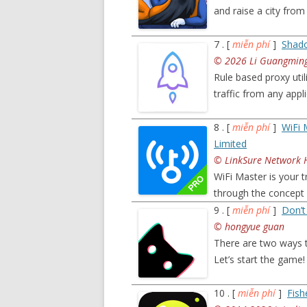
and raise a city fro
7 . [
miễn phí
]
Shado
© 2026 Li Guangmin
Rule based proxy uti
traffic from any app
8 . [
miễn phí
]
WiFi 
Limited
© LinkSure Network H
WiFi Master is your 
through the concept
9 . [
miễn phí
]
Don’t
© hongyue guan
There are two ways t
Let’s start the gam
10 . [
miễn phí
]
Fis