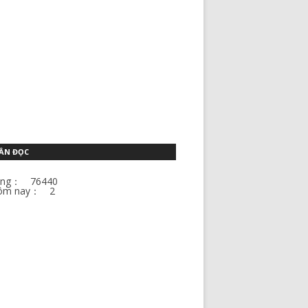
ẦN ĐỌC
ổng： 76440
ôm nay： 2