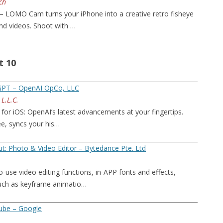
ch
– LOMO Cam turns your iPhone into a creative retro fisheye
nd videos. Shoot with …
t 10
GPT – OpenAI OpCo, LLC
L.L.C.
for iOS: OpenAI’s latest advancements at your fingertips.
ree, syncs your his…
t: Photo & Video Editor – Bytedance Pte. Ltd
-use video editing functions, in-APP fonts and effects,
uch as keyframe animatio…
ube – Google