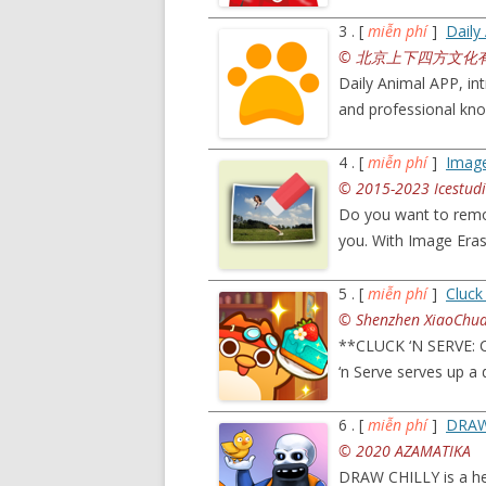
3 . [
miễn phí
]
Dai
© 北京上下四方文化
Daily Animal APP, in
and professional kn
4 . [
miễn phí
]
Image
© 2015-2023 Icestud
Do you want to remo
you. With Image Era
5 . [
miễn phí
]
Cluck
© Shenzhen XiaoChuan
**CLUCK ‘N SERVE: CH
‘n Serve serves up a 
6 . [
miễn phí
]
DRAW
© 2020 AZAMATIKA
DRAW CHILLY is a hel