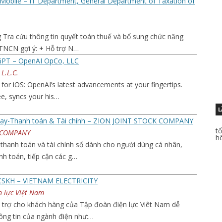
Mobile – IT Department, General Department of Taxation of
 Tra cứu thông tin quyết toán thuế và bổ sung chức năng
TNCN gợi ý: + Hỗ trợ N…
GPT – OpenAI OpCo, LLC
L.L.C.
for iOS: OpenAI’s latest advancements at your fingertips.
ree, syncs your his…
L
pay-Thanh toán & Tài chính – ZION JOINT STOCK COMPANY
t
K COMPANY
h
thanh toán và tài chính số dành cho người dùng cá nhân,
anh toán, tiếp cận các g…
CSKH – VIETNAM ELECTRICITY
n lực Việt Nam
 trợ cho khách hàng của Tập đoàn điện lực Viêt Nam dễ
ông tin của ngành điện như:…