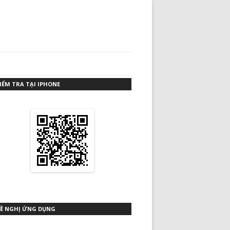
IỂM TRA TẠI IPHONE
Ề NGHỊ ỨNG DỤNG