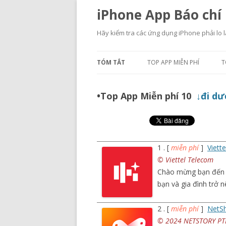
iPhone App Báo chí
Hãy kiểm tra các ứng dụng iPhone phải lo l
TÓM TẮT
TOP APP MIỄN PHÍ
T
•Top App Miễn phí 10
↓đi dư
1 . [
miễn phí
]
Viett
© Viettel Telecom
Chào mừng bạn đến v
bạn và gia đình trở 
2 . [
miễn phí
]
NetSh
© 2024 NETSTORY PTE