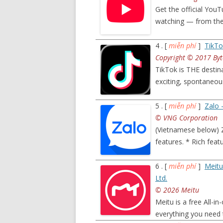
Get the official You
watching — from the
4 . [
miễn phí
]
TikTo
Copyright © 2017 Byt
TikTok is THE destin
exciting, spontaneo
5 . [
miễn phí
]
Zalo 
© VNG Corporation
(Vietnamese below) 
features. * Rich fea
6 . [
miễn phí
]
Meitu
Ltd.
© 2026 Meitu
Meitu is a free All-i
everything you need