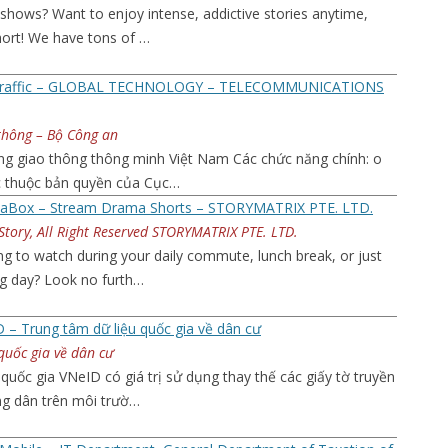
 shows? Want to enjoy intense, addictive stories anytime,
ort! We have tons of …
raffic – GLOBAL TECHNOLOGY – TELECOMMUNICATIONS
thông – Bộ Công an
ng giao thông thông minh Việt Nam Các chức năng chính: o
c thuộc bản quyền của Cục…
aBox – Stream Drama Shorts – STORYMATRIX PTE. LTD.
tory, All Right Reserved STORYMATRIX PTE. LTD.
g to watch during your daily commute, lunch break, or just
ng day? Look no furth…
 – Trung tâm dữ liệu quốc gia về dân cư
quốc gia về dân cư
uốc gia VNeID có giá trị sử dụng thay thế các giấy tờ truyền
ng dân trên môi trườ…