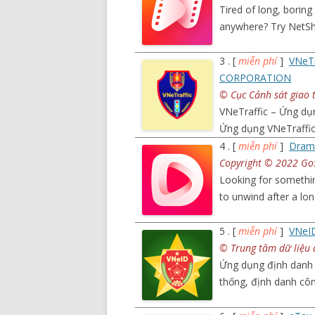
Tired of long, boring
anywhere? Try NetSh
3 . [
miễn phí
]
VNeT
CORPORATION
© Cục Cảnh sát giao 
VNeTraffic – Ứng dụ
Ứng dụng VNeTraffi
4 . [
miễn phí
]
Dram
Copyright © 2022 GoS
Looking for somethin
to unwind after a lo
5 . [
miễn phí
]
VNeID
© Trung tâm dữ liệu 
Ứng dụng định danh q
thống, định danh cô