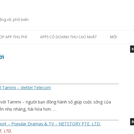
ắng về, phổ biến
Skip to content
OP APP THU PHÍ
APPS CÓ DOANH THU CAO NHẤT
MỚI
K
ới
el Tammi – Viettel Telecom
ới Tammi – người bạn đồng hành số giúp cuộc sống của
nên nhẹ nhàng, hài hòa hơn. …
Đ
ort – Popular Dramas & TV – NETSTORY PTE. LTD.
. LTD.